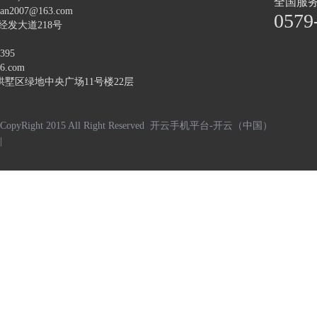
全国服
an2007@163.com
0579
经
发大道218号
395
6.com
拱墅区绿地中央广场11
号楼22层
CopyRight 2015 All Right Reserved 开云手机平台-开云（中国）
|