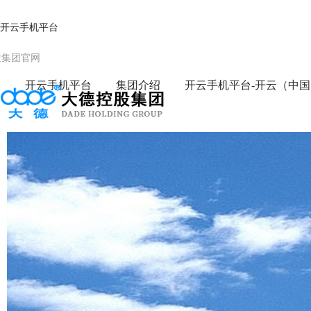
开云手机平台
股集团官网
开云手机平台
集团介绍
开云手机平台-开云（中国